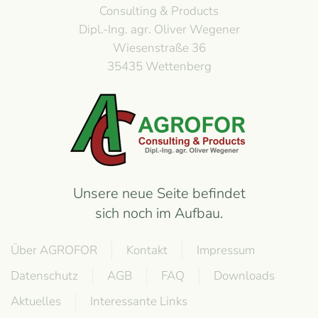
Consulting & Products
Dipl.-Ing. agr. Oliver Wegener
Wiesenstraße 36
35435 Wettenberg
Unsere neue Seite befindet
sich noch im Aufbau.
Über AGROFOR
Kontakt
Impressum
Datenschutz
AGB
FAQ
Downloads
Aktuelles
Interessante Links