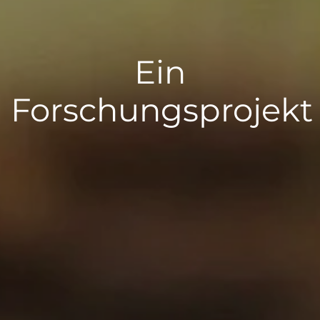
Ein
Forschungsprojekt